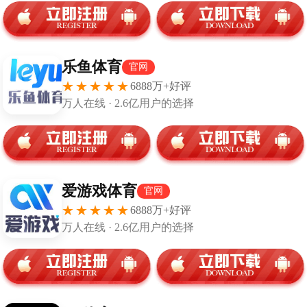
远影响的，则是以C罗为代表的去夏三大新援的工资成本。非官方数
税前年薪2650万镑）。不过，不同机构对于C罗工资说法不一，也
的同时，曼联该季度收入同比仍有7.3%上扬，还实现了540万营业
联营收能力相较英超对手的优势显著萎缩。今年初毕马威公布的财报
700万欧元（5.57亿对6.44亿）。
定9年无缘英超冠军，很可能即将5年没有任何奖杯。曼联新任CE
们有着清晰愿景，正在更强大的领导团队带领下，实施着眼于夺冠