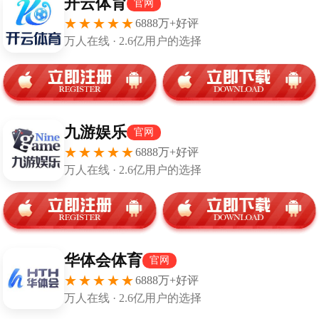
全媒体原创
曼联发布了截至去年12月的季度财报。数据显示，曼联的负债由一年
影响以及去夏未能参加海外巡游，造成了这一局面。
响更大的应该是曼联工资的大幅上涨。该季度中，曼联薪支同比增加
接近4亿。当然，该季度的特殊情况是，11月解雇索尔斯克亚团
0万。