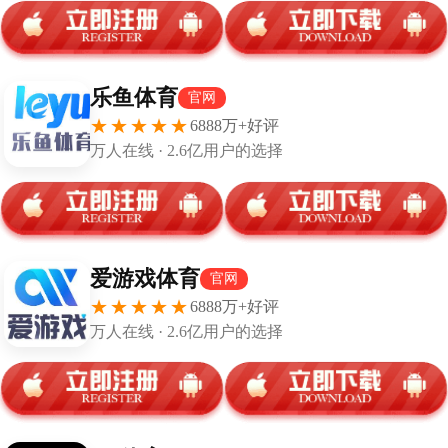
：鲁班大师 沈梦溪 哪吒 关羽 大司命
狂铁 今屿暃 挽墨女娲 佩恩艾琳 梦溪盾山