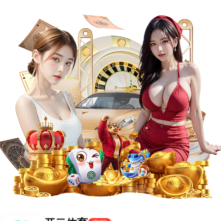
意甲
法甲
德甲
开云官网-狼队 3-0 RW：道崽蚩姹切C
频道：
法甲
日期：
2026-01-24