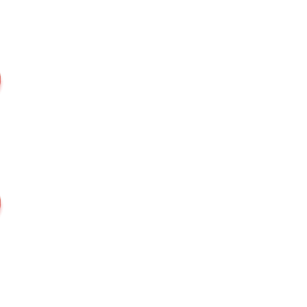
展开的比赛中，凭借补时阶段的2个进球，伊朗队2比0击
世界杯赢得第3场胜利的同时，更为自己争取小组出线重
伊朗队员将他抛向空中的画面，或许足以说明问题。